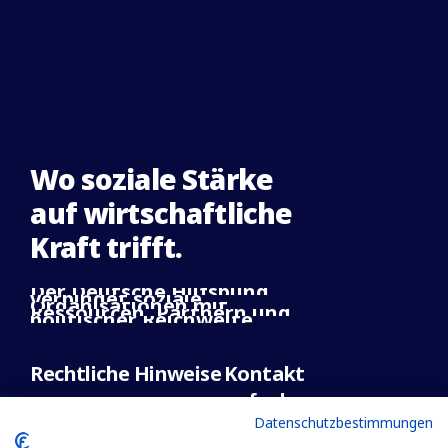
Wo
soziale
Stärke
auf
wirtschaftliche
Kraft
trifft.
Der
Deutsche
Hilfsbund
verbindet
soziale
Organisationen
mit
Ressourcen,
Partnern
und
politischer
Reichweite.
Rechtliche Hinweise
Kontakt
aufnehmen
Impressum
Datenschutzbestimmungen
Datenschutz
+49 30 233264846