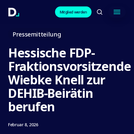
Skip
Menu
to
Mitglied werden
search
Close
main
Menu
content
Pressemitteilung
Hessische FDP-
Fraktionsvorsitzende
Wiebke Knell zur
DEHIB-Beirätin
berufen
Februar 8, 2026