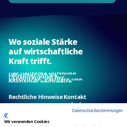
Wo
soziale
Stärke
auf
wirtschaftliche
Kraft
trifft.
Der
Deutsche
Hilfsbund
verbindet
soziale
Organisationen
mit
Ressourcen,
Partnern
und
politischer
Reichweite.
Rechtliche Hinweise
Kontakt
aufnehmen
Impressum
Datenschutzbestimmungen
Datenschutz
+49 30 233264846
Nutzungsbedingungen
info@dehib.com
Wir verwenden Cookies